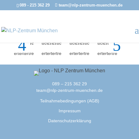
089 - 215 362 29
team@nlp-zentrum-muenchen.de
test
test
test
test
test
tretertertre
tretertertre
tretertertre
tretertertre
treterte
ertertertre
ertertertre
ertertertre
ertertertre
erterte
089 – 215 362 29
team@nlp-zentrum-muenchen.de
Teilnahmebedingungen (AGB)
Impressum
Datenschutzerklärung